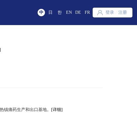
中
日
한
EN
DE
FR
登录
/
注册
]
解热镇痛药生产和出口基地。
[详细]