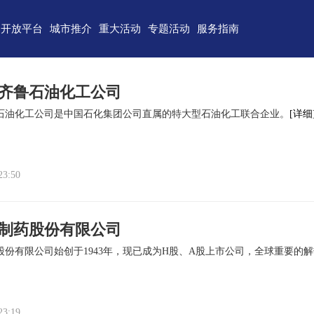
开放平台
城市推介
重大活动
专题活动
服务指南
东)自由贸易试验区
济南
青岛
重点区域招商
政务服务
技术产业开发区
淄博
枣庄
直播山东
联络我们
齐鲁石油化工公司
（技术）开发区
东营
烟台
云招商
意见建议
石油化工公司是中国石化集团公司直属的特大型石油化工联合企业。
[详细
作组织地方经贸合作示范区
潍坊
济宁
云路演
关特殊监管区域
泰安
威海
23:50
省级新区
日照
德州
临沂
聊城
制药股份有限公司
滨州
菏泽
股份有限公司始创于1943年，现已成为H股、A股上市公司，全球重要的
23:19