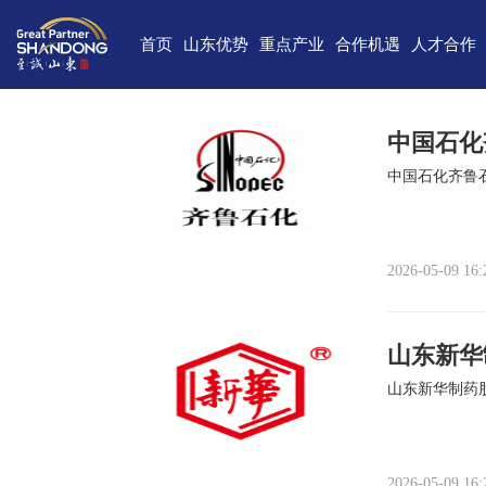
首页
山东优势
重点产业
合作机遇
人才合作
独特的区位优势
新一代信息技术
高端装备
合作项目库
人才需求
中国(山
雄厚的经济基础
新能源
重点外资项目跟踪推进平台
新材料
最新招聘
高新
中国石化
完备的产业体系
现代海洋
医养健康
经济
中国石化齐鲁
蓬勃的海洋经济
高端化工
现代高效农业
中国-上海合
巨大的市场需求
文化创意
精品旅游
海
2026-05-09 16:
开放的投资环境
现代金融服务
现代轻工纺织
丰富的人力资源
山东新华
强大的科技实力
山东新华制药
深厚的文化底蕴
宜居的生活环境
2026-05-09 16: