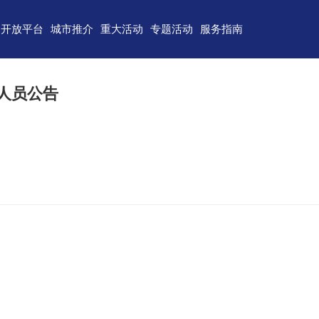
开放平台
城市推介
重大活动
专题活动
服务指南
东)自由贸易试验区
济南
青岛
重点区域招商
政务服务
技术产业开发区
淄博
枣庄
直播山东
联络我们
聘人员公告
（技术）开发区
东营
烟台
云招商
意见建议
作组织地方经贸合作示范区
潍坊
济宁
云路演
关特殊监管区域
泰安
威海
省级新区
日照
德州
临沂
聊城
滨州
菏泽