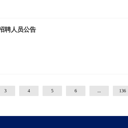
开招聘人员公告
3
4
5
6
...
136