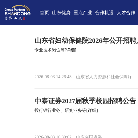
首页
山东优势
重点产业
合作机遇
人才合作
独特的区位优势
新一代信息技术
高端装备
合作项目库
人才需求
中国(山
雄厚的经济基础
新能源
重点外资项目跟踪推进平台
新材料
最新招聘
高新
山东省妇幼保健院2026年公开招
完备的产业体系
现代海洋
医养健康
经济
专业技术岗位等
[详细]
蓬勃的海洋经济
高端化工
现代高效农业
中国-上海合
巨大的市场需求
文化创意
精品旅游
海
2026-08-03 14:26:48
山东省人力资源和社会保障厅
开放的投资环境
现代金融服务
现代轻工纺织
丰富的人力资源
中泰证券2027届秋季校园招聘公告
强大的科技实力
投行银行业务、研究业务等
[详细]
深厚的文化底蕴
宜居的生活环境
2026-08-03 10:30:02
山东省国资委