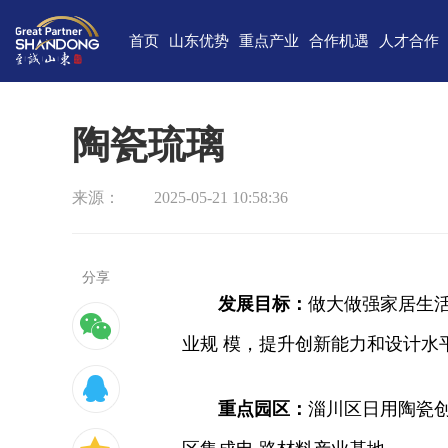
首页
山东优势
重点产业
合作机遇
人才合作
独特的区位优势
新一代信息技术
高端装备
合作项目库
人才需求
中国(山
雄厚的经济基础
新能源
重点外资项目跟踪推进平台
新材料
最新招聘
高新
陶瓷琉璃
完备的产业体系
现代海洋
医养健康
经济
来源：
2025-05-21 10:58:36
蓬勃的海洋经济
高端化工
现代高效农业
中国-上海合
巨大的市场需求
文化创意
精品旅游
海
开放的投资环境
现代金融服务
现代轻工纺织
分享
发展目标：
做大做强家居生活
丰富的人力资源
业规 模，提升创新能力和设计水平
强大的科技实力
深厚的文化底蕴
重点园区：
淄川区日用陶瓷
宜居的生活环境