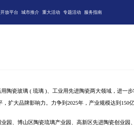
开放平台
城市推介
重大活动
专题活动
服务指南
东)自由贸易试验区
济南
青岛
重点区域招商
政务服务
技术产业开发区
淄博
枣庄
直播山东
联络我们
（技术）开发区
东营
烟台
云招商
意见建议
作组织地方经贸合作示范区
潍坊
济宁
云路演
关特殊监管区域
泰安
威海
省级新区
日照
德州
用陶瓷玻璃 ( 琉璃 )、工业用先进陶瓷两大领域，进一
临沂
聊城
，扩大品牌影响力。力争到2025年，产业规模达到150
滨州
菏泽
创业园、博山区陶瓷琉璃产业园、高新区先进陶瓷创业园