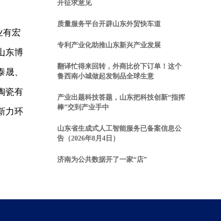
开征求意见
质量服务平台开辟山东外贸快车道
业有宏
专利产业化助推山东新兴产业发展
山东博
翻译忙得来回转，外商比价下订单！这个
泰晟、
鲁西南小城做起发制品全球生意
陶瓷有
产业出题科技答题，山东把科技创新“指挥
棒”交到产业手中
新力环
山东省生成式人工智能服务已备案信息公
告（2026年8月4日）
济南为公共数据开了一家“店”