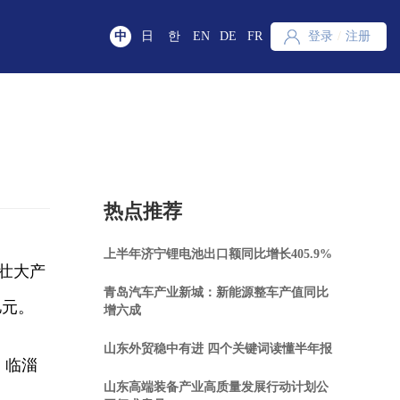
中
日
한
EN
DE
FR
登录
/
注册
热点推荐
上半年济宁锂电池出口额同比增长405.9%
步壮大产
青岛汽车产业新城：新能源整车产值同比
亿元。
增六成
山东外贸稳中有进 四个关键词读懂半年报
、临淄
山东高端装备产业高质量发展行动计划公