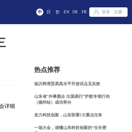
中
日
한
EN
DE
FR
登录
/
注册
三
热点推荐
临沂跨境贸易高水平开放试点见实效
山东省“外事惠企 出国易行”护航专项行动
（德州站）成功举办
会详细
发力科技创新，山东部署5大重点任务
一场大会，读懂山东科技创新的“生长密