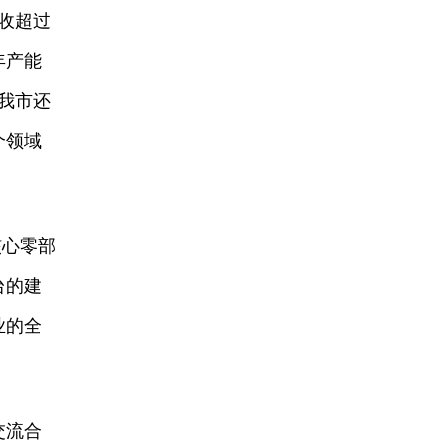
收超过
年产能
我市还
个领域
核心零部
台的建
业的全
交流合