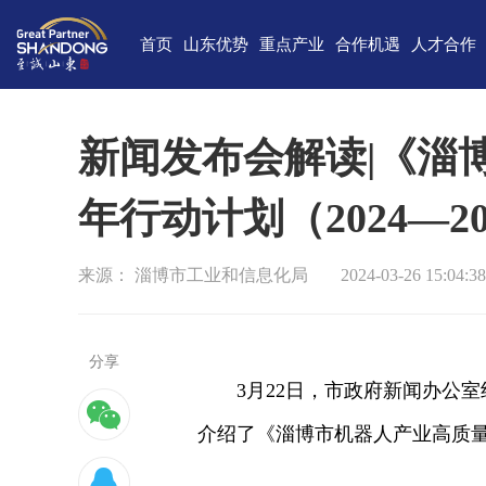
首页
山东优势
重点产业
合作机遇
人才合作
独特的区位优势
新一代信息技术
高端装备
合作项目库
人才需求
中国(山
雄厚的经济基础
新能源
重点外资项目跟踪推进平台
新材料
最新招聘
高新
新闻发布会解读|《淄
完备的产业体系
现代海洋
医养健康
经济
年行动计划（2024—2
蓬勃的海洋经济
高端化工
现代高效农业
中国-上海合
巨大的市场需求
文化创意
精品旅游
海
来源： 淄博市工业和信息化局
2024-03-26 15:04:38
开放的投资环境
现代金融服务
现代轻工纺织
丰富的人力资源
分享
强大的科技实力
3月22日，市政府新闻办公
深厚的文化底蕴
介绍了《淄博市机器人产业高质量发
宜居的生活环境