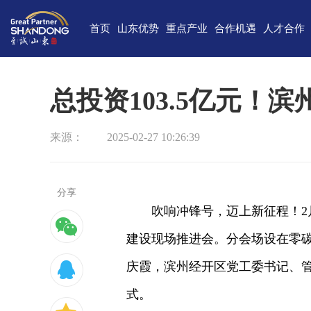
首页
山东优势
重点产业
合作机遇
人才合作
独特的区位优势
新一代信息技术
高端装备
合作项目库
人才需求
中国(山
雄厚的经济基础
新能源
重点外资项目跟踪推进平台
新材料
最新招聘
高新
总投资103.5亿元！
完备的产业体系
现代海洋
医养健康
经济
来源：
2025-02-27 10:26:39
蓬勃的海洋经济
高端化工
现代高效农业
中国-上海合
巨大的市场需求
文化创意
精品旅游
海
开放的投资环境
现代金融服务
现代轻工纺织
分享
吹响冲锋号，迈上新征程！2
丰富的人力资源
建设现场推进会。分会场设在零
强大的科技实力
庆霞，滨州经开区党工委书记、
深厚的文化底蕴
式。
宜居的生活环境