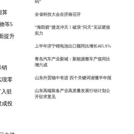
码”
能算
全省科技大会在济南召开
物等5
“海阳箭”捷龙冲天！破浪“问天”见证硬核
实力
面提升
上半年济宁锂电池出口额同比增长405.9%
青岛汽车产业新城：新能源整车产值同比
增六成
示销
山东外贸稳中有进 四个关键词读懂半年报
实现零
订入驻
山东高端装备产业高质量发展行动计划公
开征求意见
建成投