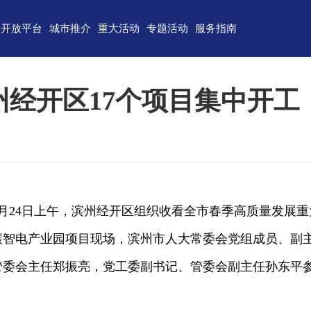
开放平台
城市推介
重大活动
专题活动
服务指南
东)自由贸易试验区
济南
青岛
重点区域招商
政务服务
技术产业开发区
淄博
枣庄
直播山东
联络我们
滨州经开区17个项目集中开工
（技术）开发区
东营
烟台
云招商
意见建议
作组织地方经贸合作示范区
潍坊
济宁
云路演
关特殊监管区域
泰安
威海
省级新区
日照
德州
月24日上午，滨州经开区组织收看全市春季高质量发展重
临沂
聊城
碳智电产业园项目现场，滨州市人大常委会党组成员、副
滨州
菏泽
管委会主任郑振亮，党工委副书记、管委会副主任孙东平