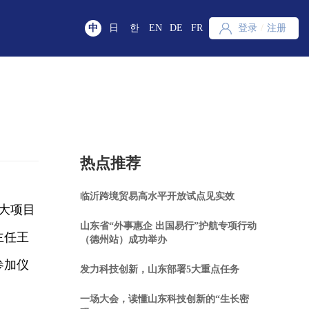
中
日
한
EN
DE
FR
登录
/
注册
热点推荐
临沂跨境贸易高水平开放试点见实效
大项目
山东省“外事惠企 出国易行”护航专项行动
主任王
（德州站）成功举办
参加仪
发力科技创新，山东部署5大重点任务
一场大会，读懂山东科技创新的“生长密