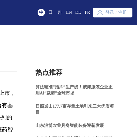
中
日
한
EN
DE
FR
登录
/
注册
热点推荐
算法精准“指挥”生产线！威海服装企业正
外上市，
用AI“裁剪”全球市场
台有基
日照岚山177.7亩存量土地引来三大优质项
目
系列的
山东淄博农业具身智能装备迎新发展
医药智