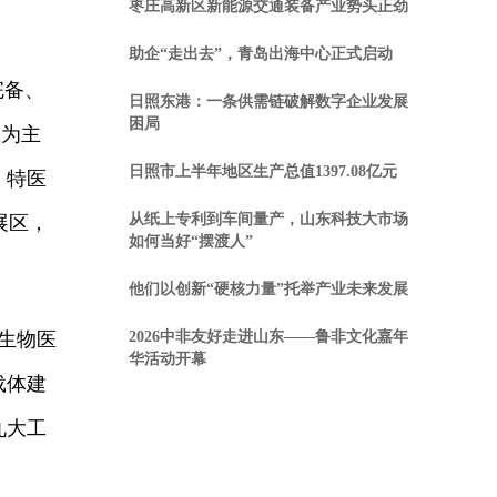
枣庄高新区新能源交通装备产业势头正劲
助企“走出去”，青岛出海中心正式启动
完备、
日照东港：一条供需链破解数字企业发展
困局
区为主
日照市上半年地区生产总值1397.08亿元
、特医
从纸上专利到车间量产，山东科技大市场
展区，
如何当好“摆渡人”
他们以创新“硬核力量”托举产业未来发展
生物医
2026中非友好走进山东——鲁非文化嘉年
华活动开幕
载体建
九大工