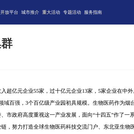
开放平台
城市推介
重大活动
专题活动
服务指南
东)自由贸易试验区
济南
青岛
重点区域招商
政务服务
技术产业开发区
淄博
枣庄
直播山东
联络我们
集群
（技术）开发区
东营
烟台
云招商
意见建议
作组织地方经贸合作示范区
潍坊
济宁
云路演
关特殊监管区域
泰安
威海
省级新区
日照
德州
入超亿元企业55家，过十亿元企业13家，5家企业在中
临沂
聊城
领域百强，3个百亿级产业园初具规模。生物医药作为烟
滨州
菏泽
、市政府高度重视这一产业发展，面向“十四五”作了一
业链，努力打造全球生物医药科技交流门户、东北亚生物