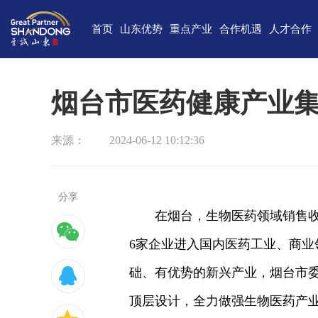
首页
山东优势
重点产业
合作机遇
人才合作
独特的区位优势
新一代信息技术
高端装备
合作项目库
人才需求
中国(山
雄厚的经济基础
新能源
重点外资项目跟踪推进平台
新材料
最新招聘
高新
烟台市医药健康产业
完备的产业体系
现代海洋
医养健康
经济
来源：
2024-06-12 10:12:36
蓬勃的海洋经济
高端化工
现代高效农业
中国-上海合
巨大的市场需求
文化创意
精品旅游
海
开放的投资环境
现代金融服务
现代轻工纺织
分享
在烟台，生物医药领域销售收
丰富的人力资源
6家企业进入国内医药工业、商业
强大的科技实力
础、有优势的新兴产业，烟台市委
深厚的文化底蕴
顶层设计，全力做强生物医药产
宜居的生活环境