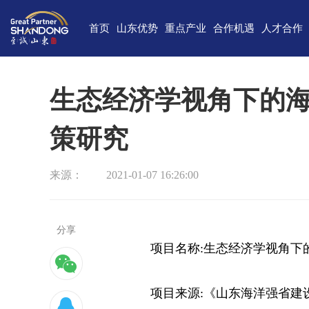
首页
山东优势
重点产业
合作机遇
人才合作
独特的区位优势
新一代信息技术
高端装备
合作项目库
人才需求
中国(山
雄厚的经济基础
新能源
重点外资项目跟踪推进平台
新材料
最新招聘
高新
生态经济学视角下的
完备的产业体系
现代海洋
医养健康
经济
策研究
蓬勃的海洋经济
高端化工
现代高效农业
中国-上海合
巨大的市场需求
文化创意
精品旅游
海
来源：
2021-01-07 16:26:00
开放的投资环境
现代金融服务
现代轻工纺织
丰富的人力资源
分享
强大的科技实力
项目名称:生态经济学视角下
深厚的文化底蕴
项目来源:《山东海洋强省建
宜居的生活环境