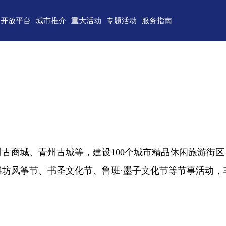
开放平台
城市推介
重大活动
专题活动
服务指南
东)自由贸易试验区
济南
青岛
重点区域招商
政务服务
技术产业开发区
淄博
枣庄
直播山东
联络我们
（技术）开发区
东营
烟台
云招商
意见建议
作组织地方经贸合作示范区
潍坊
济宁
云路演
关特殊监管区域
泰安
威海
省级新区
日照
德州
古商城、青州古城等，建设100个城市精品休闲旅游街区
临沂
聊城
坊风筝节、书圣文化节、鲁班·墨子文化节等节事活动，
滨州
菏泽