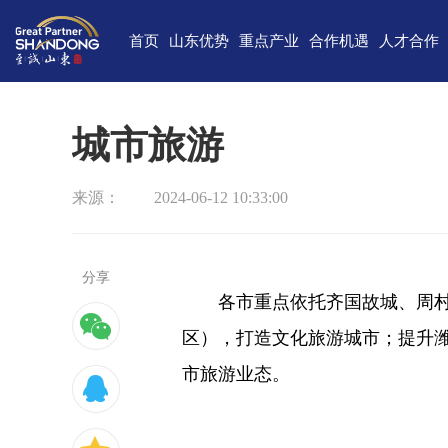
首页
山东优势
重点产业
合作机遇
人才合作
独特的区位优势
新一代信息技术
高端装备
合作项目库
人才需求
中国(山
雄厚的经济基础
新能源
重点外资项目跟踪推进平台
新材料
最新招聘
高新
城市旅游
完备的产业体系
现代海洋
医养健康
经济
来源：
2024-06-12 10:33:00
蓬勃的海洋经济
高端化工
现代高效农业
中国-上海合
巨大的市场需求
文化创意
精品旅游
海
开放的投资环境
现代金融服务
现代轻工纺织
分享
各市重点依托齐国故城、周村
丰富的人力资源
区），打造文化旅游城市；提升潍
强大的科技实力
市旅游业态。
深厚的文化底蕴
宜居的生活环境