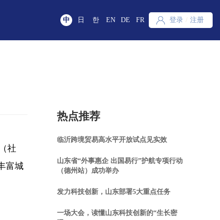
中
日
한
EN
DE
FR
登录
/
注册
热点推荐
临沂跨境贸易高水平开放试点见实效
（社
山东省“外事惠企 出国易行”护航专项行动
丰富城
（德州站）成功举办
发力科技创新，山东部署5大重点任务
一场大会，读懂山东科技创新的“生长密