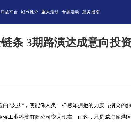
开放平台
城市推介
重大活动
专题活动
服务指南
东)自由贸易试验区
济南
青岛
重点区域招商
政务服务
技术产业开发区
淄博
枣庄
直播山东
联络我们
链条 3期路演达成意向投
（技术）开发区
东营
烟台
云招商
意见建议
作组织地方经贸合作示范区
潍坊
济宁
云路演
关特殊监管区域
泰安
威海
省级新区
日照
德州
临沂
聊城
滨州
菏泽
“皮肤”，便能像人类一样感知拥抱的力度与指尖的触
矩侨工业科技有限公司变为现实。而这，只是威海临港