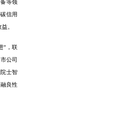
装备等领
建碳信用
收益。
”，联
上市公司
s院士智
产融良性