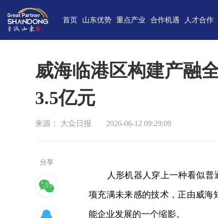
首页
山东优势
重点产业
合作机遇
人才合作
独特的区位优势
新一代信息技术
高端装备
合作项目库
人才需求
中国(山
雄厚的经济基础
新能源
重点外资项目跟踪推进平台
新材料
最新招聘
高新
威海临港区构建产融全
完备的产业体系
现代海洋
医养健康
经济
3.5亿元
蓬勃的海洋经济
高端化工
现代高效农业
中国-上海合
巨大的市场需求
文化创意
精品旅游
海
来源： 大众日报
2026-06-12 09:29:09
开放的投资环境
现代金融服务
现代轻工纺织
丰富的人力资源
分享
强大的科技实力
人形机器人穿上一种看似普通的
深厚的文化底蕴
项充满未来感的技术，正由威海
宜居的生活环境
能企业发展的一个缩影。