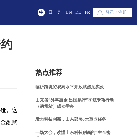
中
日
한
EN
DE
FR
登录
/
注册
资约
热点推荐
临沂跨境贸易高水平开放试点见实效
山东省“外事惠企 出国易行”护航专项行动
（德州站）成功举办
碰。这
发力科技创新，山东部署5大重点任务
区金融赋
一场大会，读懂山东科技创新的“生长密