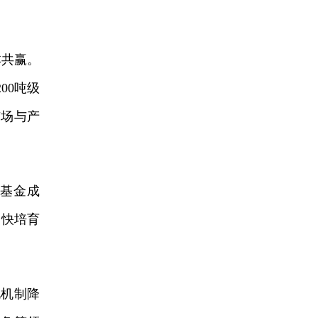
本共赢。
00吨级
市场与产
基金成
加快培育
机制降