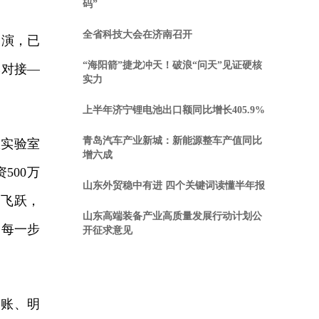
码”
全省科技大会在济南召开
路演，已
“海阳箭”捷龙冲天！破浪“问天”见证硬核
本对接—
实力
上半年济宁锂电池出口额同比增长405.9%
青岛汽车产业新城：新能源整车产值同比
从实验室
增六成
500万
山东外贸稳中有进 四个关键词读懂半年报
的飞跃，
山东高端装备产业高质量发展行动计划公
的每一步
开征求意见
账、明