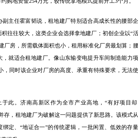
约购地资金254万元，较传统拿地模式提前开工3个月。
副主任霍富韬说，租地建厂特别适合高成长性的腰部企
面积往往较大，这类企业会选择拿地建厂；初创企业以“
自建厂房，所需载体面积也小，租用标准化厂房最划算；
大，就适合租地建厂。像山东输变电提升车间制造能力
地面积小，同时该企业对厂房的高度、承重有特殊要求，无法
此。济南高新区作为全市产业高地，“有好项目却
盾并存，租地建厂为破解这一问题提供了新思路。该模式
度绑定、“地证合一”的传统逻辑，一批闲置、低效的存