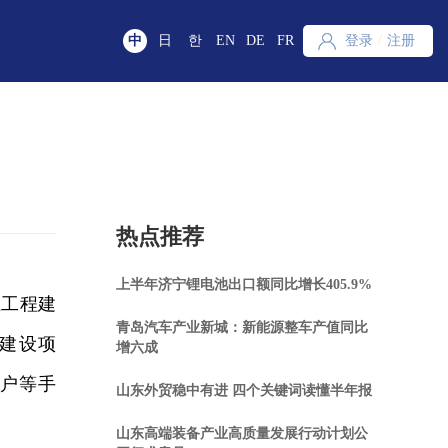
中
日
한
EN
DE
FR
登录
/
注册
热点推荐
上半年济宁锂电池出口额同比增长405.9%
工程建
青岛汽车产业新城：新能源整车产值同比
建设项
增六成
过户等手
山东外贸稳中有进 四个关键词读懂半年报
山东高端装备产业高质量发展行动计划公