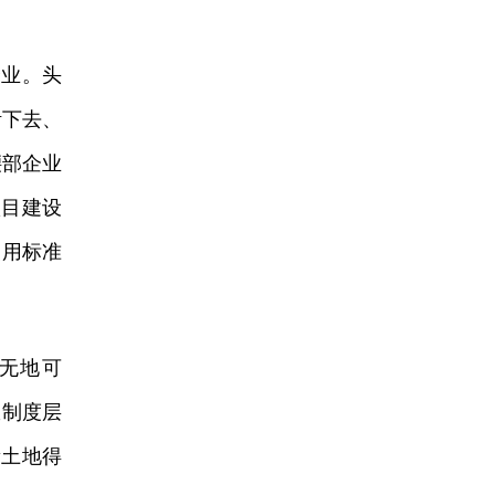
业。头
活下去、
腰部企业
项目建设
使用标准
无地可
从制度层
量土地得