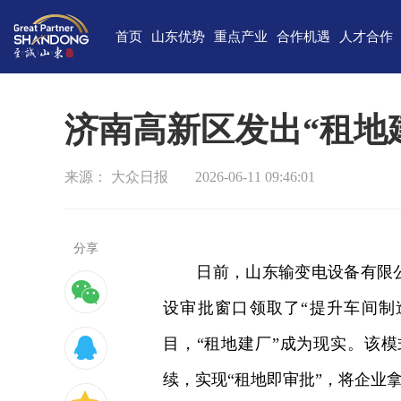
首页
山东优势
重点产业
合作机遇
人才合作
独特的区位优势
新一代信息技术
高端装备
合作项目库
人才需求
中国(山
雄厚的经济基础
新能源
重点外资项目跟踪推进平台
新材料
最新招聘
高新
济南高新区发出“租地
完备的产业体系
现代海洋
医养健康
经济
来源： 大众日报
2026-06-11 09:46:01
蓬勃的海洋经济
高端化工
现代高效农业
中国-上海合
巨大的市场需求
文化创意
精品旅游
海
开放的投资环境
现代金融服务
现代轻工纺织
分享
日前，山东输变电设备有限公
丰富的人力资源
设审批窗口领取了“提升车间制
强大的科技实力
目，“租地建厂”成为现实。该
深厚的文化底蕴
续，实现“租地即审批”，将企业拿
宜居的生活环境