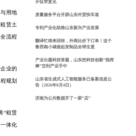
开征求意见
与用地
质量服务平台开辟山东外贸快车道
行租赁土
专利产业化助推山东新兴产业发展
的全流程
翻译忙得来回转，外商比价下订单！这个
鲁西南小城做起发制品全球生意
产业出题科技答题，山东把科技创新“指挥
棒”交到产业手中
企业的
山东省生成式人工智能服务已备案信息公
工程规划
告（2026年8月4日）
济南为公共数据开了一家“店”
将“租赁
、一体化