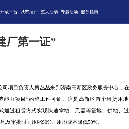
开放平台
城市推介
重大活动
专题活动
服务指南
东)自由贸易试验区
济南
青岛
重点区域招商
政务服务
技术产业开发区
淄博
枣庄
直播山东
联络我们
建厂第一证”
（技术）开发区
东营
烟台
云招商
意见建议
作组织地方经贸合作示范区
潍坊
济宁
云路演
关特殊监管区域
泰安
威海
省级新区
日照
德州
司项目负责人房丛丛来到济南高新区政务服务中心，在
临沂
聊城
造能力项目”的施工许可证。这是高新区首个租赁用地
滨州
菏泽
模式通过租赁方式实现快速拿地，无需等征地、供地、
地及审批时间压缩90%、用地成本降低50%。