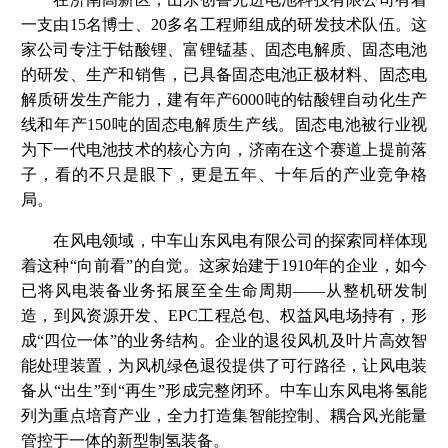
一支由15名博士、20多名工程师组成的研发技术队伍。这
家公司专注于钴酸锂、富锂锰基、固态电解质、固态电池
的研发、生产和销售，已具备固态电池正极材料、固态电
解质研发生产能力，建有年产6000吨的钴酸锂自动化生产
线和年产150吨的固态电解质生产线。固态电池被行业视
为下一代电池技术的核心方向，济南在这个赛道上提前落
子，看的不只是眼下，更是五年、十年后的产业竞争格
局。
在风电领域，中车山东风电有限公司的探索同样体现
着这种“向前看”的自觉。这家始建于1910年的企业，如今
已将风电装备业务拓展至全生命周期——从整机研发制
造，到风资源开发、EPC工程总包、权益风电场持有，形
成“四位一体”的业务结构。企业的退役风机及叶片高效智
能处理装置，为风机绿色退役提供了可行路径，让风电装
备从“出生”到“再生”形成完整闭环。中车山东风电将氢能
列为重点培育产业，全力打造集智能控制、耦合风光能量
管控于一体的新型制氢装备。