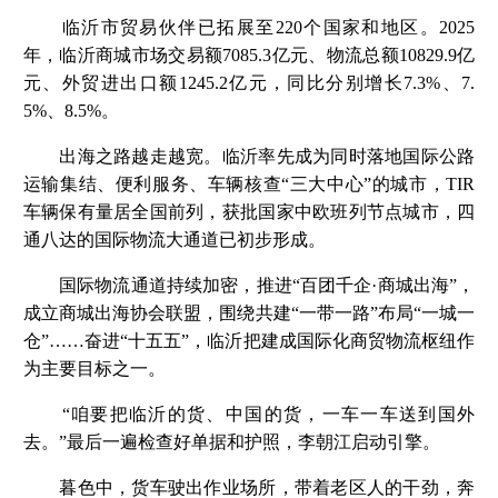
临沂市贸易伙伴已拓展至220个国家和地区。2025
年，临沂商城市场交易额7085.3亿元、物流总额10829.9亿
元、外贸进出口额1245.2亿元，同比分别增长7.3%、7.
5%、8.5%。
出海之路越走越宽。临沂率先成为同时落地国际公路
运输集结、便利服务、车辆核查“三大中心”的城市，TIR
车辆保有量居全国前列，获批国家中欧班列节点城市，四
通八达的国际物流大通道已初步形成。
国际物流通道持续加密，推进“百团千企·商城出海”，
成立商城出海协会联盟，围绕共建“一带一路”布局“一城一
仓”……奋进“十五五”，临沂把建成国际化商贸物流枢纽作
为主要目标之一。
“咱要把临沂的货、中国的货，一车一车送到国外
去。”最后一遍检查好单据和护照，李朝江启动引擎。
暮色中，货车驶出作业场所，带着老区人的干劲，奔