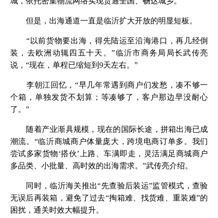
城，依托密集物流网络实现货通全国、畅达城乡。
但是，出海通道一直是临沂扩大开放的明显短板。
“以前货物要出海，得先陆运至沿海港口，再几经倒
装，去欧洲动辄四五十天。”临沂市商务局局长武传亮
说，“现在，单程已缩短到9天左右。”
李朝江回忆，“早几年常遇到商户们发愁，凑不够一
个箱，单独发货不划算；等凑够了，客户那边早没耐心
了。”
随着产业渐具规模，现在的国际长途，拼箱出海已成
潮流。“临沂商城商户体量庞大，跨境电商订单多。我们
尝试多家货物‘搭伙’上路、车满即走，灵活满足商城商户
多品类、小批量、高时效的出海需求。”武传亮介绍。
同时，临沂海关推出“先查验后装运”监管模式，查验
无误后再装箱，避免了过去“掏箱难、找货难、重装难”的
困扰，通关时效大幅提升。