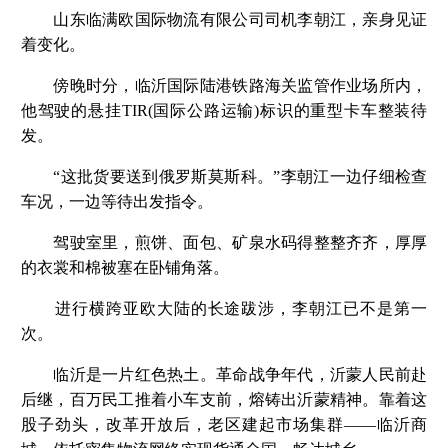
山东临满欧国际物流有限公司司机李朝江，亲身见证
着变化。
傍晚时分，临沂国际陆港铁路海关监管作业场所内，
他驾驶的悬挂TIR(国际公路运输)标识的重型卡车整装待
发。
“这批货要送到俄罗斯莫斯科。”李朝江一边仔细检查
车况，一边等待出发指令。
驾驶室里，煎饼、面包、矿泉水码得整整齐齐，厚厚
的衣裳和棉被塞在卧铺角落。
进行横跨亚欧大陆的长途跋涉，李朝江已不是第一
次。
临沂是一片红色热土。革命战争年代，沂蒙人民前赴
后继，百万民工推着小车支前，熔铸出沂蒙精神。靠着这
股子劲头，改革开放后，老区建起市场集群——临沂商