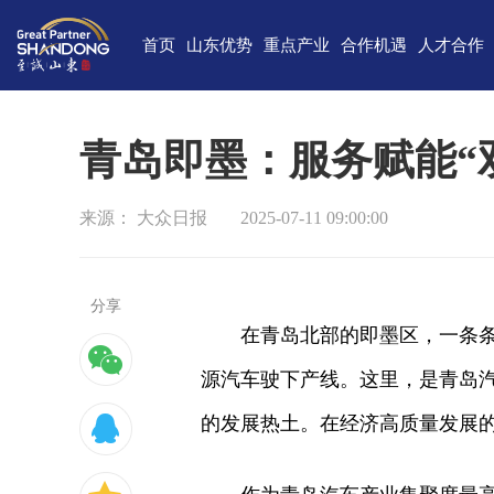
首页
山东优势
重点产业
合作机遇
人才合作
独特的区位优势
新一代信息技术
高端装备
合作项目库
人才需求
中国(山
雄厚的经济基础
新能源
重点外资项目跟踪推进平台
新材料
最新招聘
高新
青岛即墨：服务赋能“
完备的产业体系
现代海洋
医养健康
经济
来源： 大众日报
2025-07-11 09:00:00
蓬勃的海洋经济
高端化工
现代高效农业
中国-上海合
巨大的市场需求
文化创意
精品旅游
海
开放的投资环境
现代金融服务
现代轻工纺织
分享
在青岛北部的即墨区，一条
丰富的人力资源
源汽车驶下产线。这里，是青岛
强大的科技实力
的发展热土。在经济高质量发展
深厚的文化底蕴
宜居的生活环境