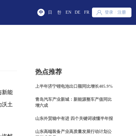
中
日
한
EN
DE
FR
登录
/
注册
热点推荐
上半年济宁锂电池出口额同比增长405.9%
与新能
青岛汽车产业新城：新能源整车产值同比
为沃土
增六成
山东外贸稳中有进 四个关键词读懂半年报
山东高端装备产业高质量发展行动计划公