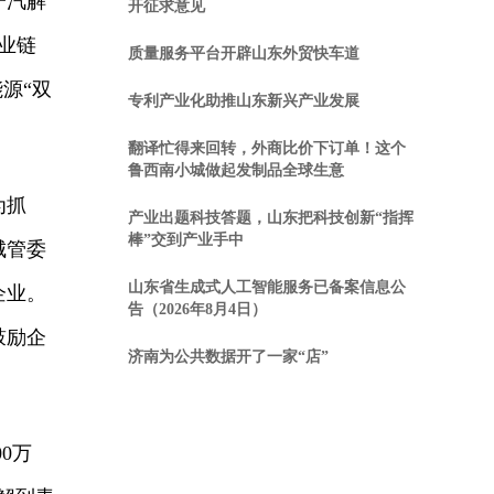
一汽解
开征求意见
业链
质量服务平台开辟山东外贸快车道
源“双
专利产业化助推山东新兴产业发展
翻译忙得来回转，外商比价下订单！这个
鲁西南小城做起发制品全球生意
为抓
产业出题科技答题，山东把科技创新“指挥
棒”交到产业手中
城管委
山东省生成式人工智能服务已备案信息公
企业。
告（2026年8月4日）
鼓励企
济南为公共数据开了一家“店”
0万