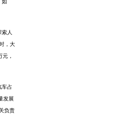
。如
探索人
时，大
万元，
汽车占
量发展
关负责