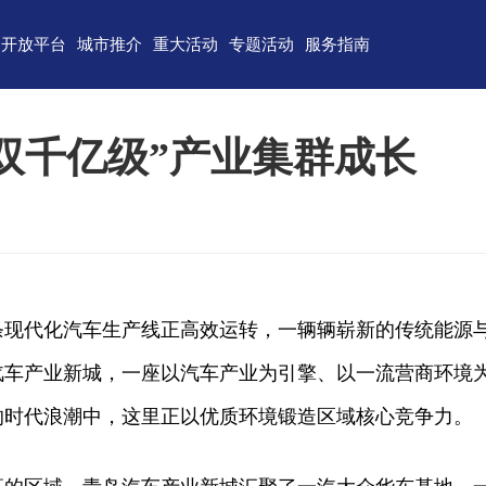
开放平台
城市推介
重大活动
专题活动
服务指南
东)自由贸易试验区
济南
青岛
重点区域招商
政务服务
技术产业开发区
淄博
枣庄
直播山东
联络我们
双千亿级”产业集群成长
（技术）开发区
东营
烟台
云招商
意见建议
作组织地方经贸合作示范区
潍坊
济宁
云路演
关特殊监管区域
泰安
威海
省级新区
日照
德州
条现代化汽车生产线正高效运转，一辆辆崭新的传统能源
临沂
聊城
汽车产业新城，一座以汽车产业为引擎、以一流营商环境
滨州
菏泽
的时代浪潮中，这里正以优质环境锻造区域核心竞争力。