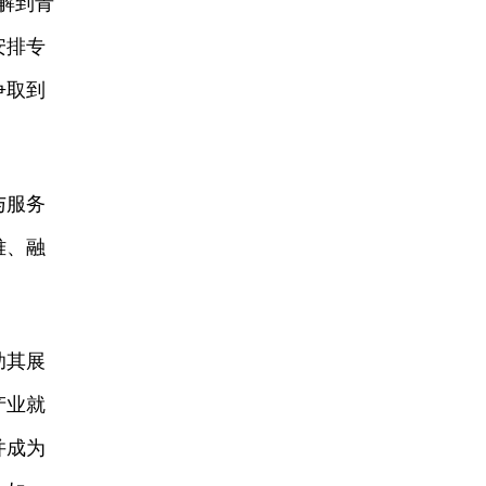
解到青
安排专
争取到
与服务
难、融
助其展
产业就
并成为