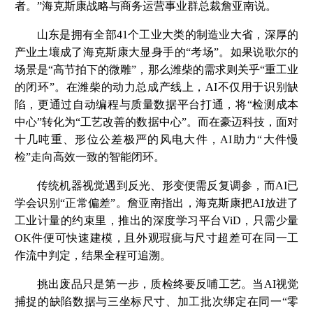
者。”海克斯康战略与商务运营事业群总裁詹亚南说。
山东是拥有全部41个工业大类的制造业大省，深厚的
产业土壤成了海克斯康大显身手的“考场”。如果说歌尔的
场景是“高节拍下的微雕”，那么潍柴的需求则关乎“重工业
的闭环”。在潍柴的动力总成产线上，AI不仅用于识别缺
陷，更通过自动编程与质量数据平台打通，将“检测成本
中心”转化为“工艺改善的数据中心”。而在豪迈科技，面对
十几吨重、形位公差极严的风电大件，AI助力“大件慢
检”走向高效一致的智能闭环。
传统机器视觉遇到反光、形变便需反复调参，而AI已
学会识别“正常偏差”。詹亚南指出，海克斯康把AI放进了
工业计量的约束里，推出的深度学习平台ViD，只需少量
OK件便可快速建模，且外观瑕疵与尺寸超差可在同一工
作流中判定，结果全程可追溯。
挑出废品只是第一步，质检终要反哺工艺。当AI视觉
捕捉的缺陷数据与三坐标尺寸、加工批次绑定在同一“零