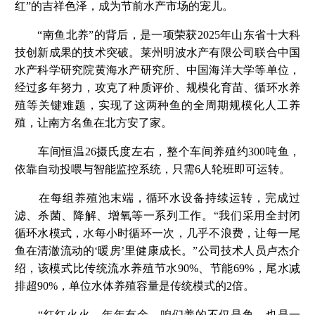
红”的吉祥色泽，成为节前水产市场的宠儿。
“南鱼北养”的背后，是一项荣获2025年山东省十大科
技创新成果的技术突破。莱州明波水产有限公司联合中国
水产科学研究院黄海水产研究所、中国海洋大学等单位，
经过多年努力，攻克了种质评价、规模化育苗、循环水养
殖等关键难题，实现了这两种鱼的全周期规模化人工养
殖，让南方名鱼在北方安了家。
车间恒温26摄氏度左右，整个车间养殖约300吨鱼，
依靠自动投喂与智能监控系统，只需6人轮班即可运转。
在每组养殖池末端，循环水设备持续运转，完成过
滤、杀菌、降解、增氧等一系列工作。“我们采用全封闭
循环水模式，水每小时循环一次，几乎不浪费，让每一尾
鱼在清澈流动的‘暖房’里健康成长。”公司技术人员卢杰介
绍，该模式比传统流水养殖节水90%、节能69%，尾水减
排超90%，单位水体养殖容量是传统模式的2倍。
“红红火火，年年有余。咱们养的不仅是鱼，也是一