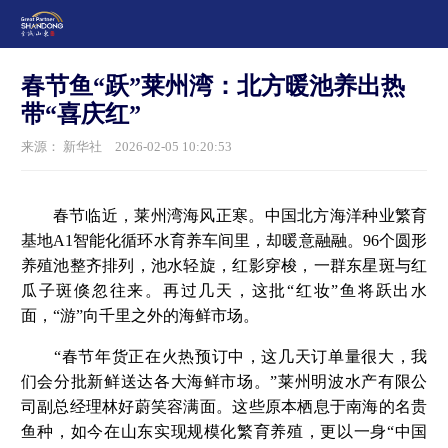
春节鱼“跃”莱州湾：北方暖池养出热
带“喜庆红”
来源： 新华社
2026-02-05 10:20:53
春节临近，莱州湾海风正寒。中国北方海洋种业繁育
基地A1智能化循环水育养车间里，却暖意融融。96个圆形
养殖池整齐排列，池水轻旋，红影穿梭，一群东星斑与红
瓜子斑倏忽往来。再过几天，这批“红妆”鱼将跃出水
面，“游”向千里之外的海鲜市场。
“春节年货正在火热预订中，这几天订单量很大，我
们会分批新鲜送达各大海鲜市场。”莱州明波水产有限公
司副总经理林好蔚笑容满面。这些原本栖息于南海的名贵
鱼种，如今在山东实现规模化繁育养殖，更以一身“中国