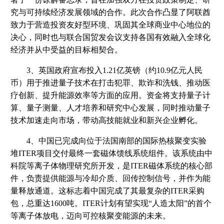
究与可持续经济发展领域的合作。此次合作凸显了阿联酋
致力于营造投资友好型环境、巩固其全球商业中心地位的
决心，同时也与联合国贸发会议支持各国有效融入全球化
经济并从中受益的目标相契合。
3、英国政府宣布投入1.21亿英镑（约10.9亿元人民
币）用于推进量子技术在打击犯罪、欺诈和洗钱、推动医
疗创新、提升能源效率等方面的应用。资金将支持量子计
算、量子测量、人才培养和研究中心发展，同时推动量子
技术加速走向市场，带动高技能就业和新兴企业孵化。
4、中国已完成向位于法国南部的国际热核聚变实验
堆ITER项目交付最终一套磁体馈线系统组件。该系统由中
科院等离子体物理研究所开发，是ITER磁体系统的核心部
件，负责提供能源与冷却介质、回传控制信号，并作为能
量释放通道。这标志着中国完成了其最复杂的ITER采购
包，总重达1600吨。ITER计划有望实现“人造太阳”的首个
等离子体放电，迈向可控核聚变能源的未来。