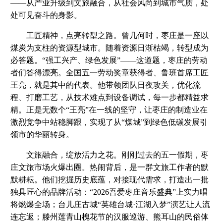
——从产业升级到文旅融合，从社会风尚到城市气质，处
处可见奋斗的身影。
工匠精神，点亮转型之路。曾几何时，枣庄是一座以
煤炭为支柱的资源型城市。随着资源日渐枯竭，转型成为
必答题。“强工兴产、绿色发展”——这道题，枣庄的劳动
者们答得漂亮。全国五一劳动奖章获得者、鲁班首席工匠
王亮，就是其中的代表。他带领团队日夜攻关，优化流
程、打磨工艺，从技术难点到设备调试，每一步都精益求
精。正是无数个“王亮”在一线的坚守，让枣庄的制造业在
激烈竞争中站稳脚跟，实现了从“煤城”到绿色低碳发展引
领市的华丽转身。
文旅融合，绽放活力之花。刚刚过去的五一假期，枣
庄文旅市场火爆出圈。热闹背后，是一群文旅工作者的默
默耕耘。他们挖掘历史底蕴，对接现代需求，打造出一批
独具匠心的品牌活动：“2026吾爱枣庄音乐盛典”上实力唱
将燃爆全场；台儿庄古城“英雄台城·江湖入梦”演艺让人流
连忘返；滕州莲青山槐花节的汉服巡游、熊耳山的民俗体