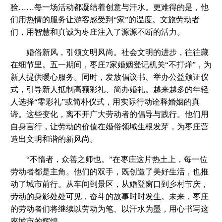
验……每一场活动都凝结着创意与汗水。更难得的是，他
们用热情的服务让游客感受到“家”的温度。文旅劳动者
们，用智慧和真诚为枣庄注入了源源不断的活力。
婚俗新风，引领文明风尚。社会文明的进步，往往藏
在细节里。五一期间，枣庄7家婚姻登记机关“不打烊”，为
新人提供暖心服务。同时，发放倡议书、举办公益颁证仪
式，引导新人抵制高额彩礼、简办婚礼。越来越多的年轻
人选择“零彩礼”或简朴仪式，用实际行动诠释婚姻的真
谛。这些变化，离不开广大劳动者的倡导与践行。他们用
自身言行，让劳动的价值在婚俗领域生根发芽，为枣庄营
造出文明和谐的新风尚。
“不惰者，众善之师也。”在枣庄这片热土上，每一位
劳动者都是主角。他们的双手，既创造了美好生活，也推
动了城市前行。从车间到景区，从婚登窗口到乡村节庆，
劳动的身影处处可见，奋斗的故事时时发生。未来，枣庄
的劳动者们将继续以劳动为笔、以汗水为墨，用心书写这
座城市的辉煌。