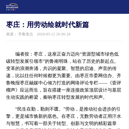
枣庄：用劳动绘就时代新篇
来源： 齐鲁壹点
2026-05-12 20:00:28
编者按：枣庄，这座正奋力迈向“资源型城市绿色低
碳转型发展引领市”的鲁南明珠，站在了历史的新起点。
变革的浪潮奔涌，共识的凝聚、智慧的启迪、声音的传
递，比以往任何时候都更为重要。由枣庄市委网信办、齐
鲁晚报枣庄融媒中心倾力打造的网络评论专栏——《壹评
榴声》应运而生，旨在搭建一座连接政策顶层设计与基层
生动实践的桥梁，奏响枣庄转型发展的时代和声。
“民生在勤，勤则不匮。”劳动，是推动社会进步的引
擎，更是城市焕新的底色。在枣庄，无数劳动者正用汗水
与智慧，书写着一部关于转型、创新与文明的精彩篇章