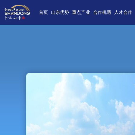
首页
山东优势
重点产业
合作机遇
人才合作
独特的区位优势
新一代信息技术
高端装备
合作项目库
人才需求
中国(山
雄厚的经济基础
新能源
重点外资项目跟踪推进平台
新材料
最新招聘
高新
完备的产业体系
现代海洋
医养健康
经济
蓬勃的海洋经济
高端化工
现代高效农业
中国-上海合
巨大的市场需求
文化创意
精品旅游
海
开放的投资环境
现代金融服务
现代轻工纺织
丰富的人力资源
强大的科技实力
深厚的文化底蕴
宜居的生活环境