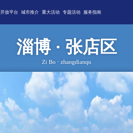
开放平台
城市推介
重大活动
专题活动
服务指南
东)自由贸易试验区
济南
青岛
重点区域招商
政务服务
技术产业开发区
淄博
枣庄
直播山东
联络我们
淄博 · 张店区
（技术）开发区
东营
烟台
云招商
意见建议
作组织地方经贸合作示范区
潍坊
济宁
云路演
Zi Bo · zhangdianqu
关特殊监管区域
泰安
威海
省级新区
日照
德州
临沂
聊城
滨州
菏泽