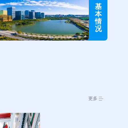
基
本
情
况
更多