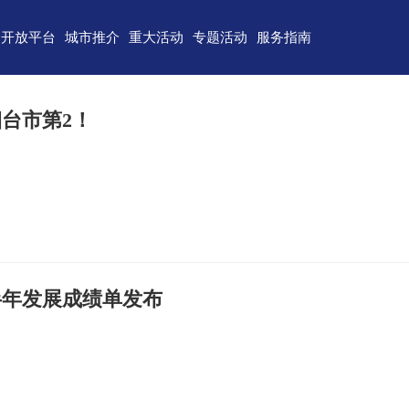
开放平台
城市推介
重大活动
专题活动
服务指南
东)自由贸易试验区
济南
青岛
重点区域招商
政务服务
技术产业开发区
淄博
枣庄
直播山东
联络我们
烟台市第2！
（技术）开发区
东营
烟台
云招商
意见建议
作组织地方经贸合作示范区
潍坊
济宁
云路演
关特殊监管区域
泰安
威海
省级新区
日照
德州
临沂
聊城
上半年发展成绩单发布
滨州
菏泽