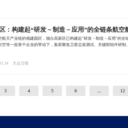
区：构建起“研发－制造－应用”的全链条航空
空航天产业链的领建园区，烟台高新区已构建起“研发－制造－应用”的全
时空等一批骨干企业的带动下，集群聚焦卫星总装测试、关键部组件研制
[详细]
01:34
大众日报
3
4
5
6
...
12