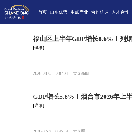
首页
山东优势
重点产业
合作机遇
人才合作
独特的区位优势
新一代信息技术
高端装备
合作项目库
人才需求
中国(山
雄厚的经济基础
新能源
重点外资项目跟踪推进平台
新材料
最新招聘
高新
福山区上半年GDP增长8.6%！列
完备的产业体系
现代海洋
医养健康
经济
[详细]
蓬勃的海洋经济
高端化工
现代高效农业
中国-上海合
巨大的市场需求
文化创意
精品旅游
海
2026-08-03 10:07:21
大众新闻
开放的投资环境
现代金融服务
现代轻工纺织
丰富的人力资源
GDP增长5.8%！烟台市2026年
强大的科技实力
[详细]
深厚的文化底蕴
宜居的生活环境
2026-07-30 09:45:54
大众网