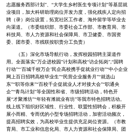
志愿服务西部计划”、“大学生乡村医生专项计划”等基层就
业项目，加大科研助理岗位开发力度，强化残疾人定向招
聘（录）岗位设置，拓宽社区工作者、海外留学等毕业去
向渠道。（市委组织部、市委社会工作部、市教育局、市
科技局、市人力资源和社会保障局、市卫健委、市国资
委、团市委、市残联按职责分工负责）
（五）深化市场导航行动，发挥校园招聘主渠道作
用。全面落实“万企进校园”计划和高校“访企拓岗”,“国聘
行动”“‘百城千校万企’民企高校携手促就业行动”“中小企业
网上百日招聘高校毕业生”“民营企业服务月”“就选山
东”“职等你来”“百校千企促就业人才对接大会”“职通央
企”“青鸟计划”等全国性和省、市级招聘活动，特色开
展“才聚潍坊”“年轻有潍就业有坊”等我市特色招聘活动。
线上线下组织好区域性、行业性、联盟性招聘会，积极开
展小而精、专而优的小型专场招聘活动，加密活动频次，
提高招聘实效，为高校毕业生提供充足岗位资源。（市教
育局、市工业和信息化局、市人力资源和社会保障局、团