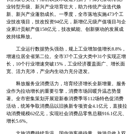
业转型升级、新兴产业培育壮大，助力传统产业迭代焕
新、新兴产业蓬勃成长。一季度，全市落地实施473个工
业技改项目，技改投资94亿元，新增亿元级产值项目与企
业累计贡献产值158亿元，技改赋能、创新驱动的发展成
效持续释放。
工业运行数据势头强劲，规上工业增加值增长8.8%，
增速位居全省第二位。全市37个工业大类中31个实现正增
长，10个行业增速突破15%，工业经济覆盖面广、增长面
宽、活力充沛，产业内生动力充分迸发。
释放服务业消费活力，培育经济增长全新增量。服务
业作为拉动增长的重要引擎，消费市场回暖升温态势显
著。全市密集策划开展迎新春消费季等112场特色促消费
活动，统筹争取消费品以旧换新专项资金4.1亿元，直接拉
动消费规模62亿元，实现社会消费品零售总额916.1亿元、
增长5.6%。
文旅消费持续升温，国内游客接待量、旅游总收入双