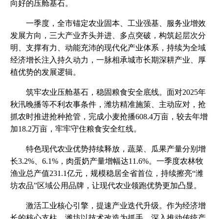
向好的压舱基石。
一季度，全市锚定农业固本、工业强基、服务业增效
发展方向，三大产业齐头并进、多点突破，构筑起层次分
明、支撑有力、动能充沛的现代化产业体系，持续为全域
经济增长注入持久动力，一脉相承城市长期深耕产业、厚
植优势的发展逻辑。
筑牢农业压舱基石，稳固粮食安全底线。面对2025年
秋汛晚播等不利农事条件，潍坊精准施策、主动应对，抢
抓农时推进抢种抢管，完成小麦抢播608.4万亩，较去年增
加18.2万亩，牢牢守住粮食安全红线。
特色现代农业优势持续释放，蔬菜、瓜果产量分别增
长3.2%、6.1%，肉蛋奶产量增幅达11.6%。一季度农林牧
渔业总产值231.1亿元，规模稳居全省首位，持续擦亮“潍
坊农品”区域公用品牌，让现代农业领跑优势更加凸显。
激活工业核心引擎，提速产业迭代升级。作为经济增
长的核心支柱，潍坊以技术改造为抓手，深入推动传统产