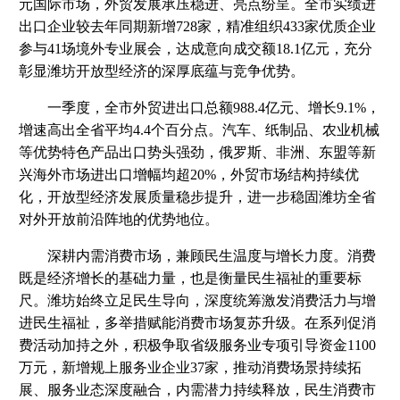
元国际市场，外贸发展承压稳进、亮点纷呈。全市实绩进
出口企业较去年同期新增728家，精准组织433家优质企业
参与41场境外专业展会，达成意向成交额18.1亿元，充分
彰显潍坊开放型经济的深厚底蕴与竞争优势。
一季度，全市外贸进出口总额988.4亿元、增长9.1%，
增速高出全省平均4.4个百分点。汽车、纸制品、农业机械
等优势特色产品出口势头强劲，俄罗斯、非洲、东盟等新
兴海外市场进出口增幅均超20%，外贸市场结构持续优
化，开放型经济发展质量稳步提升，进一步稳固潍坊全省
对外开放前沿阵地的优势地位。
深耕内需消费市场，兼顾民生温度与增长力度。消费
既是经济增长的基础力量，也是衡量民生福祉的重要标
尺。潍坊始终立足民生导向，深度统筹激发消费活力与增
进民生福祉，多举措赋能消费市场复苏升级。在系列促消
费活动加持之外，积极争取省级服务业专项引导资金1100
万元，新增规上服务业企业37家，推动消费场景持续拓
展、服务业态深度融合，内需潜力持续释放，民生消费市