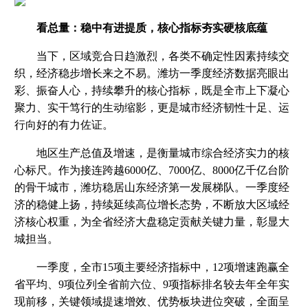
看总量：稳中有进提质，核心指标夯实硬核底蕴
当下，区域竞合日趋激烈，各类不确定性因素持续交
织，经济稳步增长来之不易。潍坊一季度经济数据亮眼出
彩、振奋人心，持续攀升的核心指标，既是全市上下凝心
聚力、实干笃行的生动缩影，更是城市经济韧性十足、运
行向好的有力佐证。
地区生产总值及增速，是衡量城市综合经济实力的核
心标尺。作为接连跨越6000亿、7000亿、8000亿千亿台阶
的骨干城市，潍坊稳居山东经济第一发展梯队。一季度经
济的稳健上扬，持续延续高位增长态势，不断放大区域经
济核心权重，为全省经济大盘稳定贡献关键力量，彰显大
城担当。
一季度，全市15项主要经济指标中，12项增速跑赢全
省平均、9项位列全省前六位、9项指标排名较去年全年实
现前移，关键领域提速增效、优势板块进位突破，全面呈