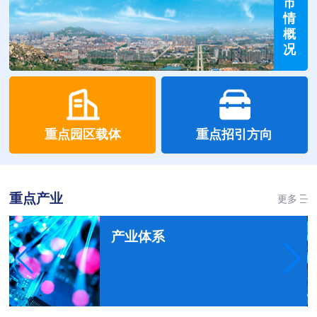
市
情
概
况
重点园区载体
重点招引方向
重点产业
更多
产业体系