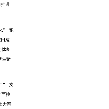
力推进
化”，粮
农田建
的优良
定生猪
口”，支
全面擦
壮大泰