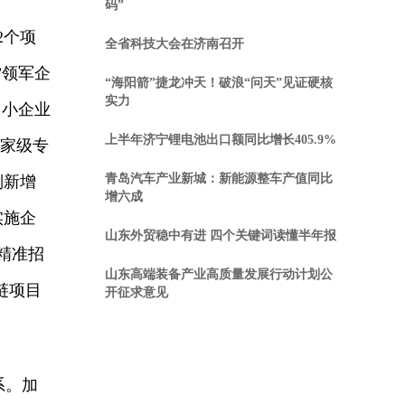
码”
2个项
全省科技大会在济南召开
”领军企
“海阳箭”捷龙冲天！破浪“问天”见证硬核
实力
中小企业
上半年济宁锂电池出口额同比增长405.9%
国家级专
青岛汽车产业新城：新能源整车产值同比
别新增
增六成
实施企
山东外贸稳中有进 四个关键词读懂半年报
精准招
山东高端装备产业高质量发展行动计划公
链项目
开征求意见
系。加