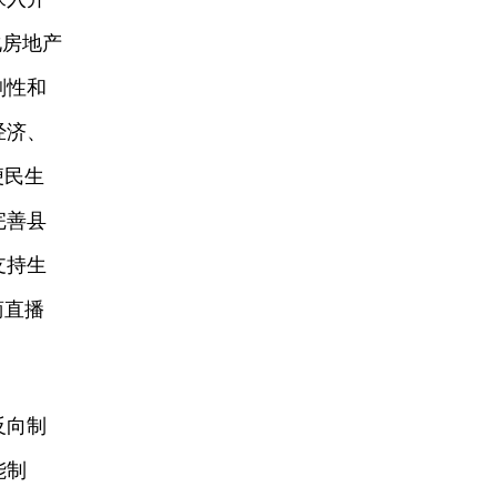
化房地产
刚性和
经济、
便民生
完善县
支持生
商直播
反向制
能制