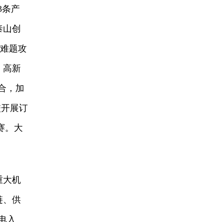
3条产
泰山创
术难题攻
，高新
融合，加
校开展订
赛。大
重大机
链、供
电入