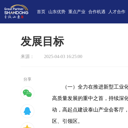
首页
山东优势
重点产业
合作机遇
人才合作
独特的区位优势
新一代信息技术
高端装备
合作项目库
人才需求
中国(山
雄厚的经济基础
新能源
重点外资项目跟踪推进平台
新材料
最新招聘
高新
发展目标
完备的产业体系
现代海洋
医养健康
经济
来源：
2025-04-03 16:25:00
蓬勃的海洋经济
高端化工
现代高效农业
中国-上海合
巨大的市场需求
文化创意
精品旅游
海
开放的投资环境
现代金融服务
现代轻工纺织
分享
（一）全力在推进新型工业
丰富的人力资源
高质量发展的重中之首，持续深化
强大的科技实力
动，高起点建设泰山产业会客厅
深厚的文化底蕴
区、引领区。
宜居的生活环境