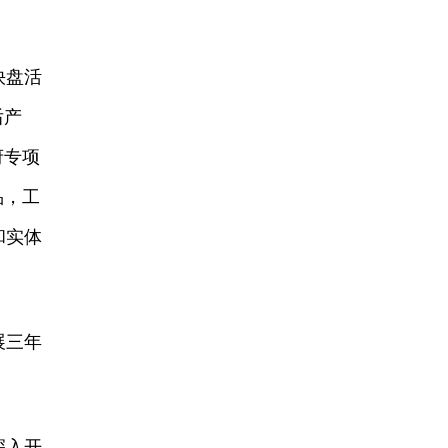
快盘活
后产
府专项
品，工
和实体
展三年
深入开