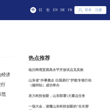
中
日
한
EN
DE
FR
登录
/
注册
热点推荐
临沂跨境贸易高水平开放试点见实效
为经济
山东省“外事惠企 出国易行”护航专项行动
破行
（德州站）成功举办
示范
发力科技创新，山东部署5大重点任务
一场大会，读懂山东科技创新的“生长密