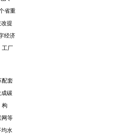
个省重
技改提
字经济
、工厂
。
革配套
大成碳
，构
联网等
平均水