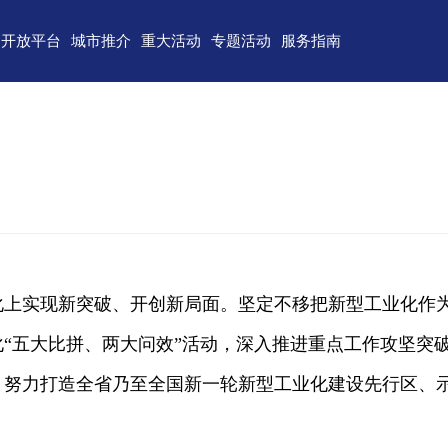
开放平台
城市推介
重大活动
专题活动
服务指南
东)自由贸易试验区
济南
青岛
重点区域招商
政务服务
技术产业开发区
淄博
枣庄
直播山东
联络我们
（技术）开发区
东营
烟台
云招商
意见建议
作组织地方经贸合作示范区
潍坊
济宁
云路演
关特殊监管区域
泰安
威海
省级新区
日照
德州
化上实现新突破、开创新局面。坚定不移把新型工业化作
临沂
聊城
“五大比拼、两大问效”活动，深入推进重点工作攻坚突
滨州
菏泽
，努力打造全省乃至全国新一轮新型工业化建设先行区、