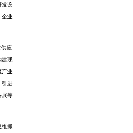
研发设
计企业
建供应
构建现
流产业
。引进
备展等
思维抓