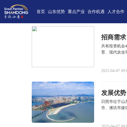
首页
山东优势
重点产业
合作机遇
人才合作
独特的区位优势
新一代信息技术
高端装备
合作项目库
人才需求
中国(山
雄厚的经济基础
新能源
重点外资项目跟踪推进平台
新材料
最新招聘
高新
招商需求
完备的产业体系
现代海洋
医养健康
经济
共有投资机会
育、现代农业
蓬勃的海洋经济
高端化工
现代高效农业
中国-上海合
巨大的市场需求
文化创意
精品旅游
海
2025-04-07 09:
开放的投资环境
现代金融服务
现代轻工纺织
丰富的人力资源
发展优势
强大的科技实力
日照市位于山东省
市、潍坊市接壤，
深厚的文化底蕴
细]
宜居的生活环境
2025-04-07 09: