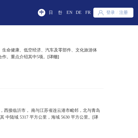
中
日
한
EN
DE
FR
登录
/
注册
、生命健康、低空经济、汽车及零部件、文化旅游体
合作。重点介绍其中5项。
[详细]
4′。东临黄海，西接临沂市， 南与江苏省连云港市毗邻，北与青岛
 中陆域 5317 平方公里，海域 5630 平方公里。
[详