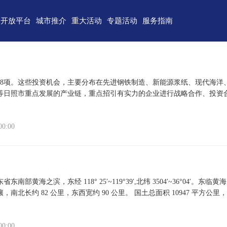
开放平台
城市推介
重大活动
专题活动
服务指南
东)自由贸易试验区
济南
青岛
重点区域招商
政务服务
技术产业开发区
淄博
枣庄
直播山东
联络我们
（技术）开发区
东营
烟台
云招商
意见建议
48项。这些投资机会，主要分布在先进钢铁制造、新能源浆纸、现代海洋
等日照市重点发展的产业链，重点招引有实力的企业进行战略合作、投资
作组织地方经贸合作示范区
潍坊
济宁
云路演
关特殊监管区域
泰安
威海
00:00
省级新区
日照
德州
临沂
聊城
滨州
菏泽
东南部黄海之滨，东经 118° 25′~119°39′,北纬 3504′~36°0
南北长约 82 公里，东西宽约 90 公里。 国土总面积 10947 平方公里，其
00:00