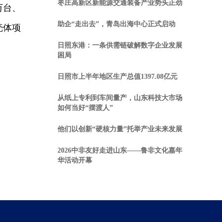
枣庄高新区新能源交通装备产业势头正劲
万台、
助企“走出去”，青岛出海中心正式启动
壳体项
日照东港：一条供需链破解数字企业发展
困局
日照市上半年地区生产总值1397.08亿元
从纸上专利到车间量产，山东科技大市场
如何当好“摆渡人”
他们以创新“硬核力量”托举产业未来发展
2026中非友好走进山东——鲁非文化嘉年
华活动开幕