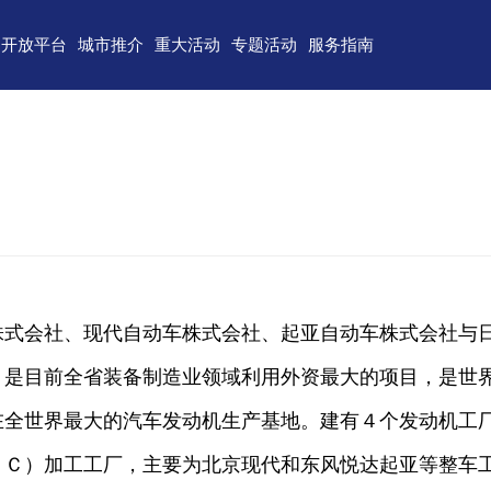
开放平台
城市推介
重大活动
专题活动
服务指南
东)自由贸易试验区
济南
青岛
重点区域招商
政务服务
技术产业开发区
淄博
枣庄
直播山东
联络我们
（技术）开发区
东营
烟台
云招商
意见建议
作组织地方经贸合作示范区
潍坊
济宁
云路演
关特殊监管区域
泰安
威海
省级新区
日照
德州
株式会社、现代自动车株式会社、起亚自动车株式会社与
临沂
聊城
，是目前全省装备制造业领域利用外资最大的项目，是世
滨州
菏泽
在全世界最大的汽车发动机生产基地。建有４个发动机工
２Ｃ）加工工厂，主要为北京现代和东风悦达起亚等整车