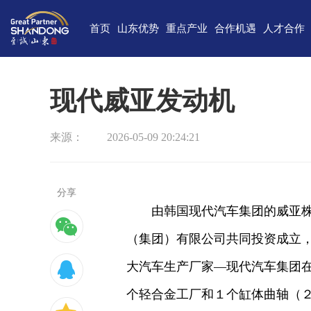
首页
山东优势
重点产业
合作机遇
人才合作
独特的区位优势
新一代信息技术
高端装备
合作项目库
人才需求
中国(山
雄厚的经济基础
新能源
重点外资项目跟踪推进平台
新材料
最新招聘
高新
现代威亚发动机
完备的产业体系
现代海洋
医养健康
经济
来源：
2026-05-09 20:24:21
蓬勃的海洋经济
高端化工
现代高效农业
中国-上海合
巨大的市场需求
文化创意
精品旅游
海
开放的投资环境
现代金融服务
现代轻工纺织
分享
由韩国现代汽车集团的威亚
丰富的人力资源
（集团）有限公司共同投资成立
强大的科技实力
大汽车生产厂家—现代汽车集团
深厚的文化底蕴
个轻合金工厂和１个缸体曲轴（
宜居的生活环境