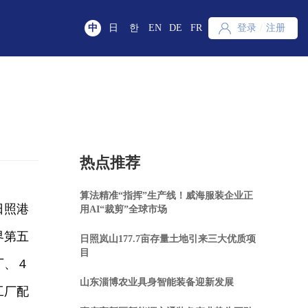
中
日
한
EN
DE
FR
登录
/
注册
热点推荐
算法精准“指挥”生产线！威海服装企业正
日照港
用AI“裁剪”全球市场
界第五
日照岚山177.7亩存量土地引来三大优质项
目
厂、４
山东淄博农业具身智能装备迎新发展
工厂配