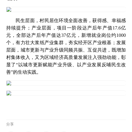
民生层面，村民居住环境全面改善，获得感、幸福感
持续提升；产业层面，项目一阶段达产后年产值17.6亿
元，全部达产后年产值达37亿元，新增就业岗位约1000
个，有力壮大浆纸产业集群，夯实经开区产业根基；发展
层面，城市更新与产业升级同频共振、互促共进，既增加
村集体收入，又为区域经济高质量发展注入强劲动能，彰
显了“以城市更新赋能产业升级、以产业发展反哺民生改
善”的生动实践。
分享