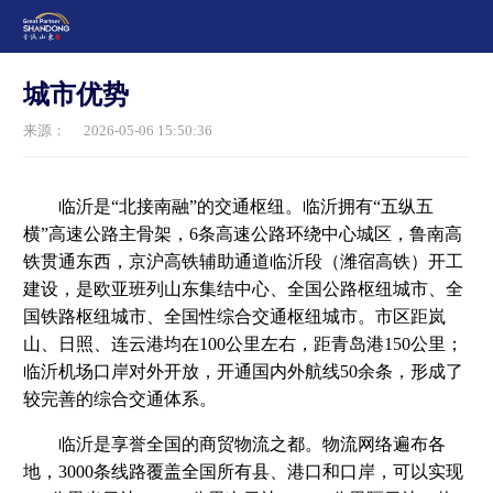
城市优势
来源：
2026-05-06 15:50:36
临沂是“北接南融”的交通枢纽。临沂拥有“五纵五
横”高速公路主骨架，6条高速公路环绕中心城区，鲁南高
铁贯通东西，京沪高铁辅助通道临沂段（潍宿高铁）开工
建设，是欧亚班列山东集结中心、全国公路枢纽城市、全
国铁路枢纽城市、全国性综合交通枢纽城市。市区距岚
山、日照、连云港均在100公里左右，距青岛港150公里；
临沂机场口岸对外开放，开通国内外航线50余条，形成了
较完善的综合交通体系。
临沂是享誉全国的商贸物流之都。物流网络遍布各
地，3000条线路覆盖全国所有县、港口和口岸，可以实现