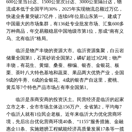
600公里当日达、1500公里次日达、3000公里隔日达，物
流成本低于全国平均30%，2025年实现物流总额过万亿，
快递业务量突破27亿件，连续6年位居山东第一。建成了
中国最大的市场集群，有136处专业批发市场、汇集600多
万种商品，年交易额稳居中国地级市第1位，形成“南有义
乌、北有临沂”格局。
临沂是物产丰饶的资源大市。临沂资源集聚，白云岩
储量全国第1，石英砂岩全国第2，磷矿超过3亿吨；物产
丰饶，有花生、黄烟、桑蚕、柳编、银杏、金银花、板
栗、茶叶八大特色基地和蔬菜、果品两大优势产业，全国
9成的牛蒡、6成的金银花、4成的银杏产自这里，蜜桃、
黄瓜等7个特色产品市场占有率全国第1。
临沂是亲商安商的投资沃土。民营经济是临沂的起家
立市之本，全市市场主体达156万户、全省第2，平均每7
个临沂人就有1位民企老板。近年来临沂大力优化营商环
境，先后出台优化营商环境40条、“1155”服务措施、金融
惠企11条、实施翅膀工程赋能经济高质量发展17条等一揽