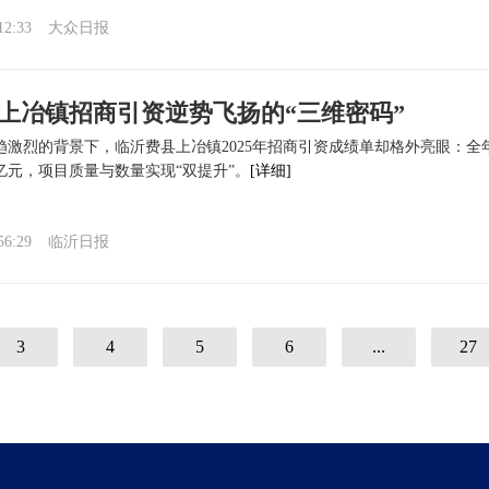
12:33
大众日报
上冶镇招商引资逆势飞扬的“三维密码”
趋激烈的背景下，临沂费县上冶镇2025年招商引资成绩单却格外亮眼：全年
亿元，项目质量与数量实现“双提升”。
[详细]
56:29
临沂日报
3
4
5
6
...
27