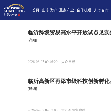
首页
山东优势
重点产业
合作机遇
人才合作
独特的区位优势
新一代信息技术
高端装备
合作项目库
人才需求
中国(山
雄厚的经济基础
新能源
重点外资项目跟踪推进平台
新材料
最新招聘
高新
临沂跨境贸易高水平开放试点见实
完备的产业体系
现代海洋
医养健康
经济
[详细]
蓬勃的海洋经济
高端化工
现代高效农业
中国-上海合
巨大的市场需求
文化创意
精品旅游
海
2026-08-07 09:46:20
大众日报
开放的投资环境
现代金融服务
现代轻工纺织
丰富的人力资源
临沂高新区再添市级科技创新孵化
强大的科技实力
[详细]
深厚的文化底蕴
宜居的生活环境
2026-07-07 09:57:03
大众新闻客户端