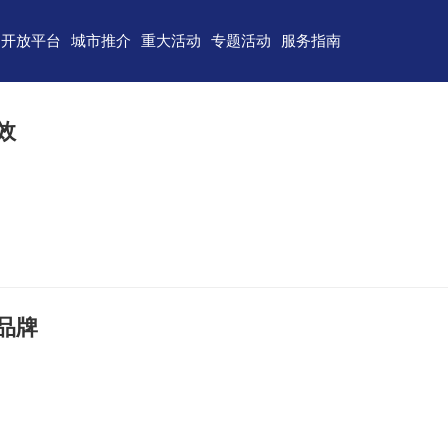
开放平台
城市推介
重大活动
专题活动
服务指南
东)自由贸易试验区
济南
青岛
重点区域招商
政务服务
技术产业开发区
淄博
枣庄
直播山东
联络我们
效
（技术）开发区
东营
烟台
云招商
意见建议
作组织地方经贸合作示范区
潍坊
济宁
云路演
关特殊监管区域
泰安
威海
省级新区
日照
德州
临沂
聊城
品牌
滨州
菏泽