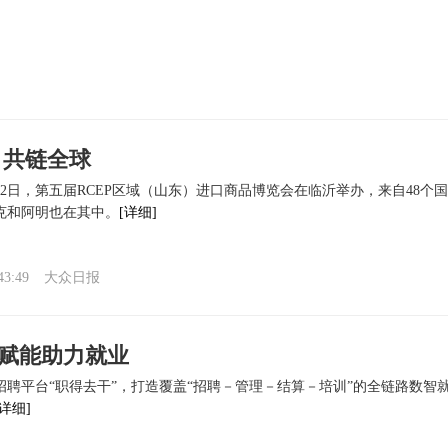
 共链全球
月22日，第五届RCEP区域（山东）进口商品博览会在临沂举办，来自48个国
克和阿明也在其中。
[详细]
43:49
大众日报
赋能助力就业
招聘平台“职得去干”，打造覆盖“招聘－管理－结算－培训”的全链路数智就
[详细]