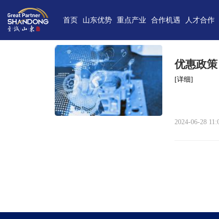
首页
山东优势
重点产业
合作机遇
人才合作
独特的区位优势
新一代信息技术
高端装备
合作项目库
人才需求
中国(山
雄厚的经济基础
新能源
重点外资项目跟踪推进平台
新材料
最新招聘
高新
优惠政策
完备的产业体系
现代海洋
医养健康
经济
[详细]
蓬勃的海洋经济
高端化工
现代高效农业
中国-上海合
巨大的市场需求
文化创意
精品旅游
海
2024-06-28 11:
开放的投资环境
现代金融服务
现代轻工纺织
丰富的人力资源
强大的科技实力
深厚的文化底蕴
宜居的生活环境