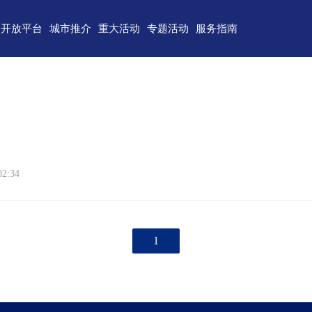
开放平台
城市推介
重大活动
专题活动
服务指南
东)自由贸易试验区
济南
青岛
重点区域招商
政务服务
技术产业开发区
淄博
枣庄
直播山东
联络我们
（技术）开发区
东营
烟台
云招商
意见建议
作组织地方经贸合作示范区
潍坊
济宁
云路演
关特殊监管区域
泰安
威海
02:34
省级新区
日照
德州
临沂
聊城
1
滨州
菏泽