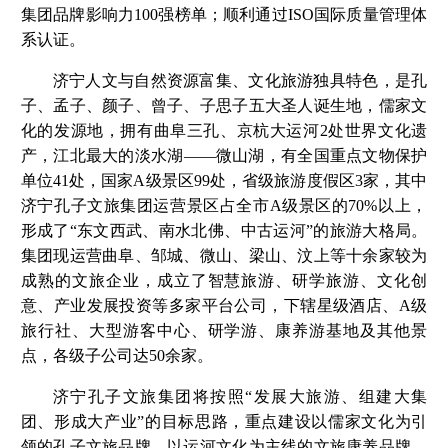
集团品牌影响力100强榜单；顺利通过ISO国际质量管理体
系认证。
济宁人文与自然资源富集、文化旅游独具特色，是孔
子、孟子、颜子、曾子、子思子五大圣人诞生地，儒家文
化的发源地，拥有曲阜三孔、京杭大运河2处世界文化遗
产，江北最大的淡水湖——微山湖，有全国重点文物保护
单位41处，国家A级景区99处，省级旅游度假区3家，其中
济宁孔子文旅集团运营景区占全市A级景区的70%以上，
形成了“东文西武、南水北佛、中古运河”的旅游大格局。
集团现运营曲阜、邹城、微山、梁山、汶上等十余家较为
成熟的文旅企业，成立了智慧旅游、研学旅游、文化创
意、产业发展投资等多家平台公司，下辖星级酒店、A级
旅行社、大型游客中心、研学游、康养游基地及其他景
点，各级子公司达50余家。
济宁孔子文旅集团将按照“发展大旅游、组建大集
团、形成大产业”的目标思路，重点建设以儒家文化为引
领的孔子文旅品牌、以运河文化为主线的文旅康养品牌、