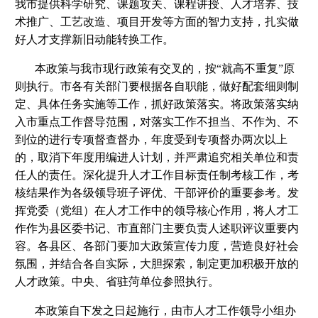
我市提供科学研究、课题攻关、课程讲授、人才培养、技
术推广、工艺改造、项目开发等方面的智力支持，扎实做
好人才支撑新旧动能转换工作。
本政策与我市现行政策有交叉的，按“就高不重复”原
则执行。市各有关部门要根据各自职能，做好配套细则制
定、具体任务实施等工作，抓好政策落实。将政策落实纳
入市重点工作督导范围，对落实工作不担当、不作为、不
到位的进行专项督查督办，年度受到专项督办两次以上
的，取消下年度用编进人计划，并严肃追究相关单位和责
任人的责任。深化提升人才工作目标责任制考核工作，考
核结果作为各级领导班子评优、干部评价的重要参考。发
挥党委（党组）在人才工作中的领导核心作用，将人才工
作作为县区委书记、市直部门主要负责人述职评议重要内
容。各县区、各部门要加大政策宣传力度，营造良好社会
氛围，并结合各自实际，大胆探索，制定更加积极开放的
人才政策。中央、省驻菏单位参照执行。
本政策自下发之日起施行，由市人才工作领导小组办