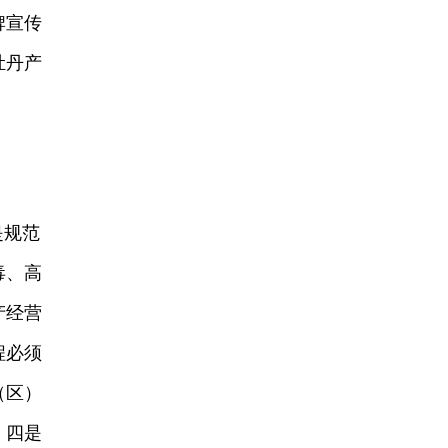
牌宣传
牡丹产
是规范
毒、高
产经营
程必须
（区）
；四是