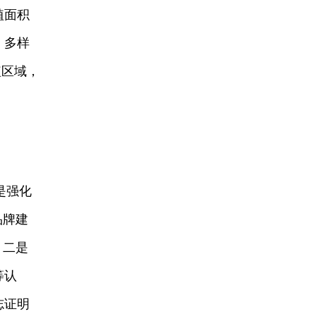
植面积
、多样
植区域，
是强化
品牌建
；二是
等认
志证明