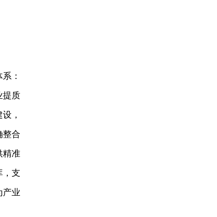
体系：
业提质
建设，
确整合
供精准
库，支
为产业