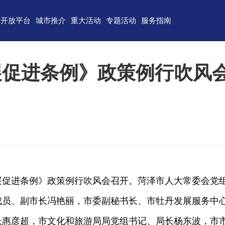
开放平台
城市推介
重大活动
专题活动
服务指南
东)自由贸易试验区
济南
青岛
重点区域招商
政务服务
技术产业开发区
淄博
枣庄
直播山东
联络我们
展促进条例》政策例行吹风
（技术）开发区
东营
烟台
云招商
意见建议
作组织地方经贸合作示范区
潍坊
济宁
云路演
关特殊监管区域
泰安
威海
省级新区
日照
德州
临沂
聊城
滨州
菏泽
展促进条例》政策例行吹风会召开。菏泽市人大常委会党
成员、副市长冯艳丽，市委副秘书长、市牡丹发展服务中
长惠彦超，市文化和旅游局局党组书记、局长杨东波，市