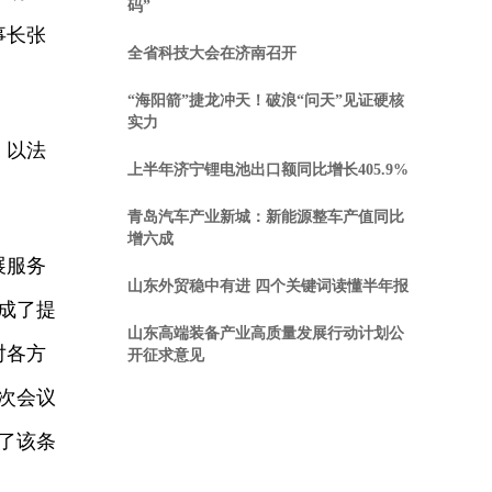
码”
事长张
全省科技大会在济南召开
“海阳箭”捷龙冲天！破浪“问天”见证硬核
实力
，以法
上半年济宁锂电池出口额同比增长405.9%
青岛汽车产业新城：新能源整车产值同比
增六成
展服务
山东外贸稳中有进 四个关键词读懂半年报
成了提
山东高端装备产业高质量发展行动计划公
对各方
开征求意见
次会议
了该条