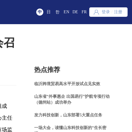
中
日
한
EN
DE
FR
登录
/
注册
会召
热点推荐
临沂跨境贸易高水平开放试点见实效
山东省“外事惠企 出国易行”护航专项行动
（德州站）成功举办
组成
发力科技创新，山东部署5大重点任务
心主任
一场大会，读懂山东科技创新的“生长密
市场监