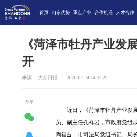
首页
山东优势
重点产业
合作机遇
人才合作
独特的区位优势
新一代信息技术
高端装备
合作项目库
人才需求
中国(山
雄厚的经济基础
新能源
重点外资项目跟踪推进平台
新材料
最新招聘
高新
《菏泽市牡丹产业发
完备的产业体系
现代海洋
医养健康
经济
开
蓬勃的海洋经济
高端化工
现代高效农业
中国-上海合
巨大的市场需求
文化创意
精品旅游
海
来源： 大众日报
2026-02-24 14:37:29
开放的投资环境
现代金融服务
现代轻工纺织
丰富的人力资源
分享
强大的科技实力
近日，《菏泽市牡丹产业发
深厚的文化底蕴
员、副主任孔祥岩，市政府党组
宜居的生活环境
陶福占，市司法局党组书记、局