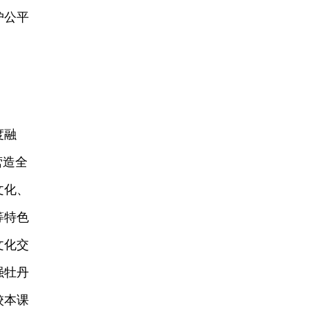
护公平
度融
营造全
文化、
等特色
文化交
强牡丹
校本课