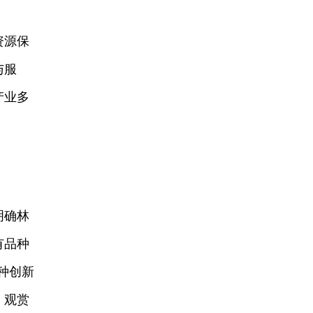
资源保
与服
产业多
明确林
有品种
种创新
、观赏