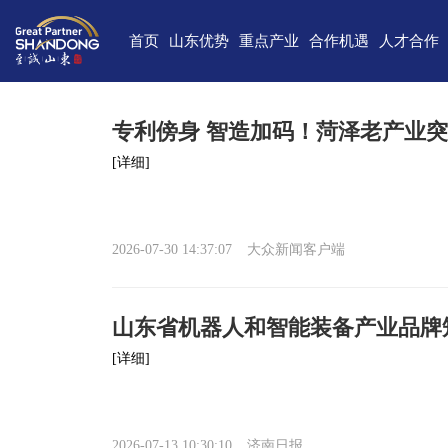
首页
山东优势
重点产业
合作机遇
人才合作
独特的区位优势
新一代信息技术
高端装备
合作项目库
人才需求
中国(山
雄厚的经济基础
新能源
重点外资项目跟踪推进平台
新材料
最新招聘
高新
专利傍身 智造加码！菏泽老产业突
完备的产业体系
现代海洋
医养健康
经济
[详细]
蓬勃的海洋经济
高端化工
现代高效农业
中国-上海合
巨大的市场需求
文化创意
精品旅游
海
2026-07-30 14:37:07
大众新闻客户端
开放的投资环境
现代金融服务
现代轻工纺织
丰富的人力资源
山东省机器人和智能装备产业品牌
强大的科技实力
[详细]
深厚的文化底蕴
宜居的生活环境
2026-07-13 10:30:10
济南日报