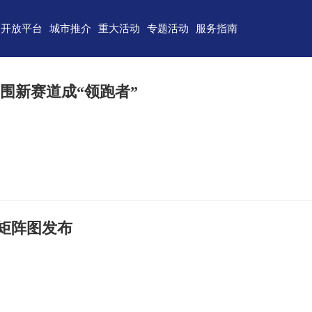
开放平台
城市推介
重大活动
专题活动
服务指南
东)自由贸易试验区
济南
青岛
重点区域招商
政务服务
技术产业开发区
淄博
枣庄
直播山东
联络我们
围新赛道成“领跑者”
（技术）开发区
东营
烟台
云招商
意见建议
作组织地方经贸合作示范区
潍坊
济宁
云路演
关特殊监管区域
泰安
威海
省级新区
日照
德州
临沂
聊城
矩阵图发布
滨州
菏泽