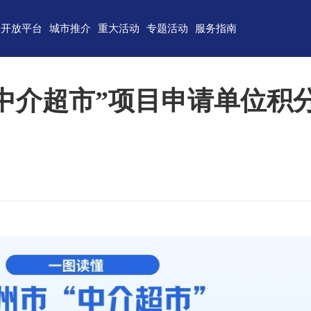
开放平台
城市推介
重大活动
专题活动
服务指南
东)自由贸易试验区
济南
青岛
重点区域招商
政务服务
技术产业开发区
淄博
枣庄
直播山东
联络我们
中介超市”项目申请单位积
（技术）开发区
东营
烟台
云招商
意见建议
作组织地方经贸合作示范区
潍坊
济宁
云路演
关特殊监管区域
泰安
威海
省级新区
日照
德州
临沂
聊城
滨州
菏泽