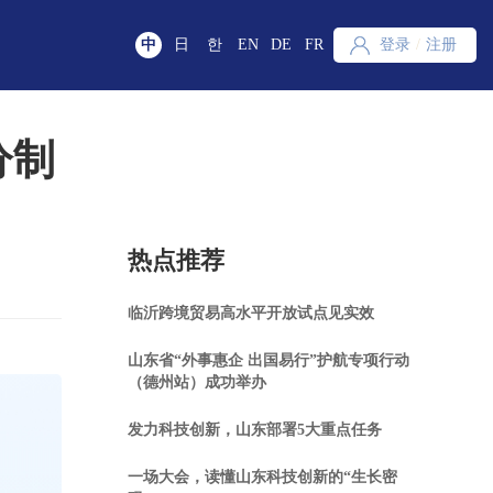
中
日
한
EN
DE
FR
登录
/
注册
分制
热点推荐
临沂跨境贸易高水平开放试点见实效
山东省“外事惠企 出国易行”护航专项行动
（德州站）成功举办
发力科技创新，山东部署5大重点任务
一场大会，读懂山东科技创新的“生长密