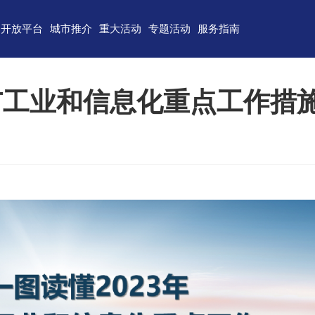
开放平台
城市推介
重大活动
专题活动
服务指南
东)自由贸易试验区
济南
青岛
重点区域招商
政务服务
技术产业开发区
淄博
枣庄
直播山东
联络我们
州市工业和信息化重点工作措
（技术）开发区
东营
烟台
云招商
意见建议
作组织地方经贸合作示范区
潍坊
济宁
云路演
关特殊监管区域
泰安
威海
省级新区
日照
德州
临沂
聊城
滨州
菏泽