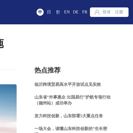
中
日
한
EN
DE
FR
登录
/
注册
施
热点推荐
临沂跨境贸易高水平开放试点见实效
山东省“外事惠企 出国易行”护航专项行动
（德州站）成功举办
发力科技创新，山东部署5大重点任务
一场大会，读懂山东科技创新的“生长密