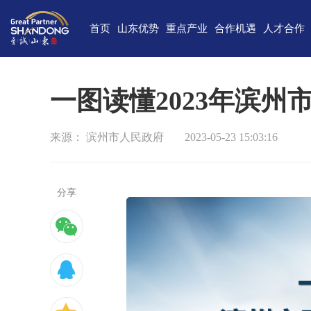
首页
山东优势
重点产业
合作机遇
人才合作
独特的区位优势
新一代信息技术
高端装备
合作项目库
人才需求
中国(山
雄厚的经济基础
新能源
重点外资项目跟踪推进平台
新材料
最新招聘
高新
一图读懂2023年滨
完备的产业体系
现代海洋
医养健康
经济
来源： 滨州市人民政府
2023-05-23 15:03:16
蓬勃的海洋经济
高端化工
现代高效农业
中国-上海合
巨大的市场需求
文化创意
精品旅游
海
开放的投资环境
现代金融服务
现代轻工纺织
分享
丰富的人力资源
强大的科技实力
深厚的文化底蕴
宜居的生活环境